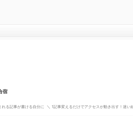
合宿
まれる記事が書ける自分に ＼ 1記事変えるだけでアクセスが動き出す！迷い続